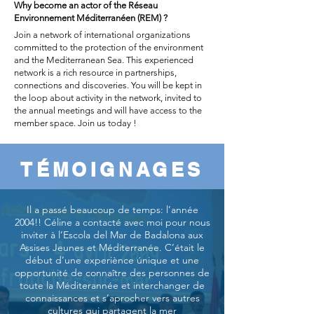
Why become an actor of the Réseau
Environnement Méditerranéen (REM) ?
Join a network of international organizations
committed to the protection of the environment
and the Mediterranean Sea. This experienced
network is a rich resource in partnerships,
connections and discoveries. You will be kept in
the loop about activity in the network, invited to
the annual meetings and will have access to the
member space. Join us today !
TÉMOIGNAGES
Il a passé beaucoup de temps: l’année
2004!! Céline a contacté avec moi pour nous
inviter à l’Escola del Mar de Badalona aux
Assises Jeunes et Méditerranée. C’était le
début d’une experiènce únique et une
opportunité de connaître des personnes de
toute la Méditerannée et interchanger de
connaissances et s’aprocher vers autres
cultures qui partagent la mer