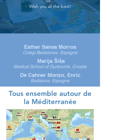
lot...
Wish you all the best!
Esther Sansa Morros
Colegi Badalones, Espagne
Marija Šiša
Medical School of Durbovnik, Croatie
De Cahner Monzo, Enric
Badalona, Espagne
Tous ensemble autour de
la Méditerranée