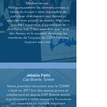
Méditerrannée .
Malheureusement les derniers années a
cause du boulot c’etait impossible de
participer directement aux Assises et
apporter mes projets au réseau. Mais sans
perdre l’ésperance d’y participer la
prochaine fois, il faut vous dire que l’âme
des Assises et le souvenir de toutes les
membres de l’equipe du CDMM restera
toujours avec moi.
Jebalia Fathi
Cap Bizerte, Tunisie
Notre première rencontre avec le CDMM
c’était en 2011 lors des assises jeunes et
méditerrané et depuis CAP Bizerte assiste
régulièrement a cette rencontre fructueuse
qui rassemble un nombre important