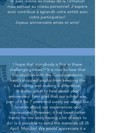
m'avez donné au niveau de la formation
mais surtout au niveau personnel. J'espère
avoir contribué à agrandir votre entité avec
notre participation!
Joyeux anniversaire amies et amis!
I hope that everybody is fine in these
challenging times!? It is nice to hear that
the situation with the Covid pandemic
hasn't stopped you/us from keeping the
ball rolling and making a difference.
It is also great to hear about your
anniversary! I am glad that our school was
part of it for 7 years and surely we would like
to write about our experiences and
impressions! However, it has been rather
frantic for me lately having a lot of work to
do! Is it possible to send the materials till 26
April, Monday! We would appreciate it a