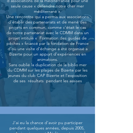
d’associations de la méditerranée pour une
seule cause « défendre notre cher mer
méditerrané ».
Une rencontre qui a permis aux associations
d’établir des partenariats et de mené des
projets en commun, comme c’était le cas
de notre partenariat avec le CDMM dans un
projet intitulé « Formation des guides de
pêches » financé par la fondation de France
d’où une visite d’échange a été organisé a
Bizerte pour un apport d’expériences en
animations.
Sans oublié la duplication de la biblio mer
du CDMM sur les plages de Bizerte par les
jeunes du club CAP Bizerte et l’exposition
de ses résultats pendant les assises
J'ai eu la chance d'avoir pu participer
pendant quelques années, depuis 2005,