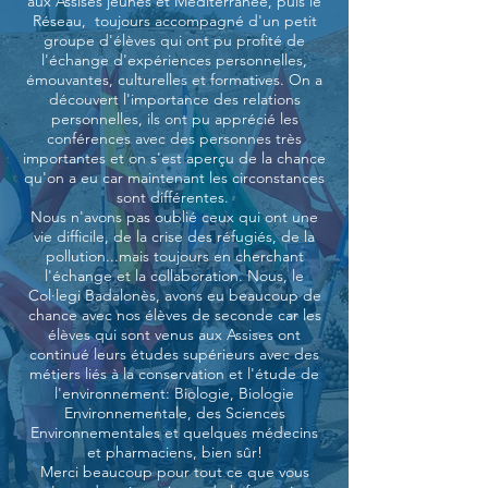
aux Assises jeunes et Méditerranée, puis le
Réseau, toujours accompagné d'un petit
groupe d'élèves qui ont pu profité de
l'échange d'expériences personnelles,
émouvantes, culturelles et formatives. On a
découvert l'importance des relations
personnelles, ils ont pu apprécié les
conférences avec des personnes très
importantes et on s'est aperçu de la chance
qu'on a eu car maintenant les circonstances
sont différentes.
Nous n'avons pas oublié ceux qui ont une
vie difficile, de la crise des réfugiés, de la
pollution...mais toujours en cherchant
l'échange et la collaboration. Nous, le
Col·legi Badalonès, avons eu beaucoup de
chance avec nos élèves de seconde car les
élèves qui sont venus aux Assises ont
continué leurs études supérieurs avec des
métiers liés à la conservation et l'étude de
l'environnement: Biologie, Biologie
Environnementale, des Sciences
Environnementales et quelques médecins
et pharmaciens, bien sûr!
Merci beaucoup pour tout ce que vous