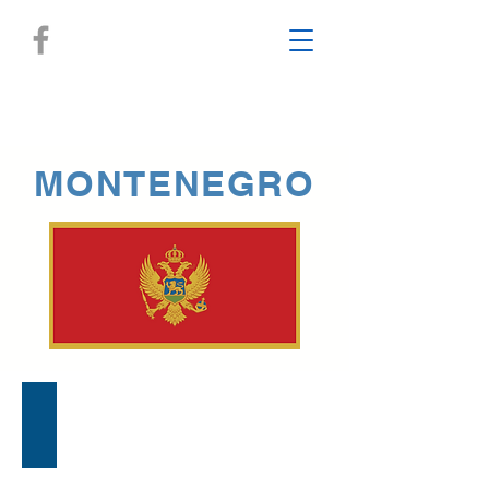
MONTENEGRO
Center for Protection and research of birds of Montenegr